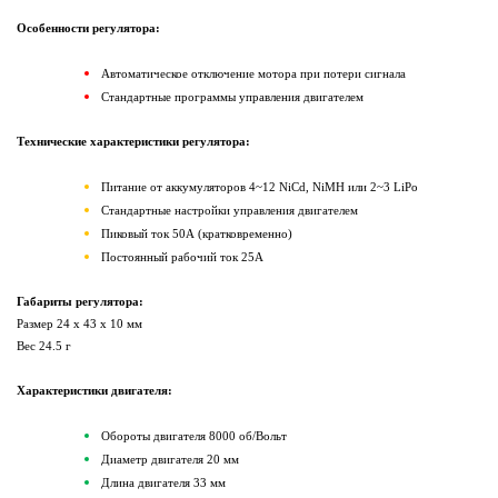
Особенности регулятора:
Автоматическое отключение мотора при потери сигнала
Стандартные программы управления двигателем
Технические характеристики регулятора:
Питание от аккумуляторов
4~12 NiCd, NiMH
или 2
~3
LiPo
Стандартные настройки управления двигателем
Пиковый ток
50
А (кратковременно)
Постоянный рабочий ток
25
А
Габариты регулятора:
Размер
24 x 43 x 10
мм
Вес
24.5
г
Характеристики двигателя:
Обороты двигателя 80
00
об/Вольт
Диаметр двигателя
20
мм
Длина двигателя
33
мм