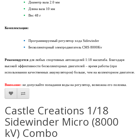
Диаметр вала
2.0
мм
Длина вала 1
0
мм
Вес
48
г
Комплектация:
Программируемый регулятор хода
Sidewinder
Бесколлекторный электродвигатель
CMS 8000Kv
Рекомендуется
для любых спортивных автомоделей 1:18 масштаба. Благодаря
высокой эффективности бесколлекторных двигателей – время работы (при
использовании качественных аккумуляторов) больше, чем на коллекторном двигателе.
Внимание:
не допускайте попадания воды на регулятор, возможна его поломка.
Castle Creations 1/18
Sidewinder Micro (8000
kV) Combo