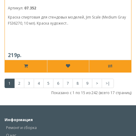
Артикул:
07.352
Краска спиртовая для стендовых моделей, Jim Scale (Medium Gray
FS36270, 10 мл). Краска художест..
219р.
1
2
3
4
5
6
7
8
9
>
>|
Показано с 1 по 15 из 242 (всего 17 страниц)
Информация
Ремонт и сборка
О нас