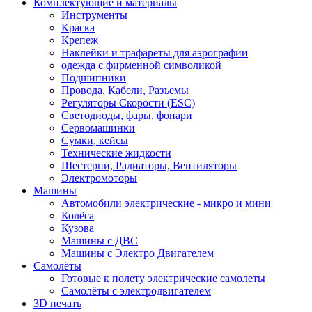
Комплектующие и материалы
Инструменты
Краска
Крепеж
Наклейки и трафареты для аэрографии
одежда с фирменной символикой
Подшипники
Провода, Кабели, Разъемы
Регуляторы Скорости (ESC)
Светодиоды, фары, фонари
Сервомашинки
Сумки, кейсы
Технические жидкости
Шестерни, Радиаторы, Вентиляторы
Электромоторы
Машины
Автомобили электрические - микро и мини
Колёса
Кузова
Машины с ДВС
Машины с Электро Двигателем
Самолёты
Готовые к полету электрические самолеты
Самолёты с электродвигателем
3D печать