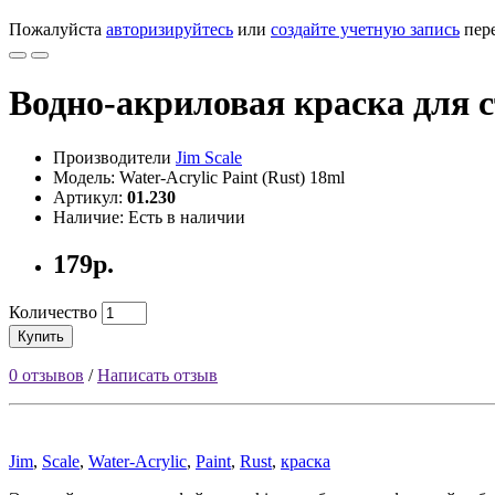
Пожалуйста
авторизируйтесь
или
создайте учетную запись
пере
Водно-акриловая краска для 
Производители
Jim Scale
Модель: Water-Acrylic Paint (Rust) 18ml
Артикул:
01.230
Наличие: Есть в наличии
179р.
Количество
Купить
0 отзывов
/
Написать отзыв
Jim
,
Scale
,
Water-Acrylic
,
Paint
,
Rust
,
краска