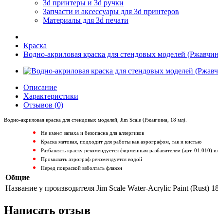
3d принтеры и 3d ручки
Запчасти и аксессуары для 3d принтеров
Материалы для 3d печати
Краска
Водно-акриловая краска для стендовых моделей (Ржавчин
Описание
Характеристики
Отзывов (0)
Водно-акриловая краска для стендовых моделей, Jim Scale (Ржавчина, 18 мл
).
Не имеет запаха и безопасна для аллергиков
Краска матовая, подходит для работы как аэрографом, так и кистью
Разбавлять краску рекомендуется фирменным разбавителем (арт. 01.010) и
Промывать аэрограф рекомендуется водой
Перед покраской взболтать флакон
Общие
Название у производителя
Jim Scale Water-Acrylic Paint (Rust) 1
Написать отзыв