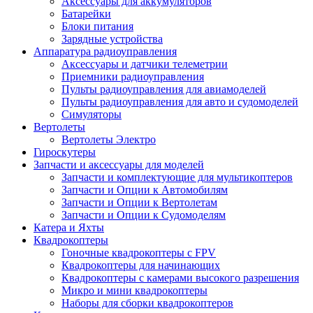
Аксессуары для аккумуляторов
Батарейки
Блоки питания
Зарядные устройства
Аппаратура радиоуправления
Аксессуары и датчики телеметрии
Приемники радиоуправления
Пульты радиоуправления для авиамоделей
Пульты радиоуправления для авто и судомоделей
Симуляторы
Вертолеты
Вертолеты Электро
Гироскутеры
Запчасти и аксессуары для моделей
Запчасти и комплектующие для мультикоптеров
Запчасти и Опции к Автомобилям
Запчасти и Опции к Вертолетам
Запчасти и Опции к Судомоделям
Катера и Яхты
Квадрокоптеры
Гоночные квадрокоптеры с FPV
Квадрокоптеры для начинающих
Квадрокоптеры с камерами высокого разрешения
Микро и мини квадрокоптеры
Наборы для сборки квадрокоптеров