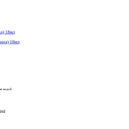
а) 18мл
ли водой
8ml